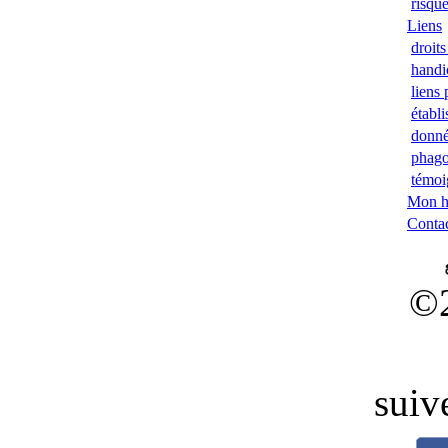
risque
Liens
droits
handi
liens 
établ
donn
phago
témoi
Mon hi
Conta
©
suiv