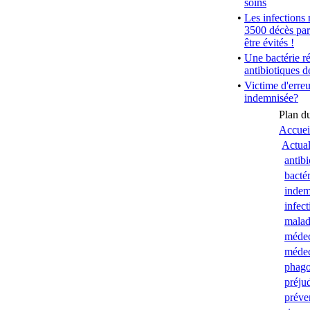
soins
•
Les infections
3500 décès par
être évités !
•
Une bactérie ré
antibiotiques d
•
Victime d'erre
indemnisée?
Plan du
Accuei
Actual
antibi
bactér
indem
infec
malad
méde
médec
phago
préju
préve