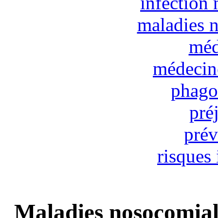
infection
maladies 
méd
médecine
phago
pré
prév
risques 
Maladies nosocomial