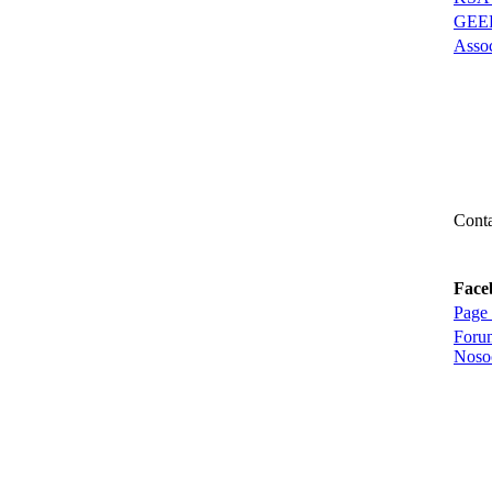
GEEP
Assoc
Conta
mail 
yann
Face
Page 
Forum
Noso