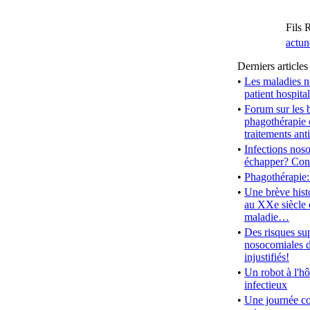
Fils
actun
Derniers articles
•
Les maladies n
patient hospita
•
Forum sur les b
phagothérapie 
traitements ant
•
Infections nos
échapper? Con
•
Phagothérapie:
•
Une brève hist
au XXe siècle 
maladie…
•
Des risques su
nosocomiales d
injustifiés!
•
Un robot à l'hô
infectieux
•
Une journée co