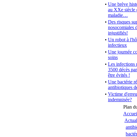
•
Une brève hist
au XXe siècle 
maladie…
•
Des risques su
nosocomiales d
injustifiés!
•
Un robot à l'hô
infectieux
•
Une journée co
soins
•
Les infections
3500 décès par
être évités !
•
Une bactérie ré
antibiotiques d
•
Victime d'erre
indemnisée?
Plan du
Accuei
Actual
antibi
bactér