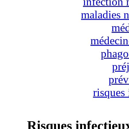
infection
maladies 
méd
médecine
phago
pré
prév
risques 
Risques infectieu