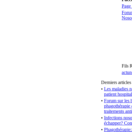
Page 
Forum
Noso
Fils
actun
Derniers articles
•
Les maladies n
patient hospita
•
Forum sur les b
phagothérapie 
traitements ant
•
Infections nos
échapper? Con
•
Phagothérapie: