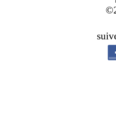
©
suiv