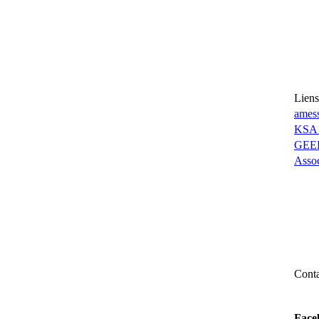
Liens
amess
KSA 
GEEP
Assoc
Conta
mail 
yann
Face