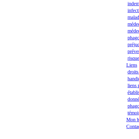
indem
infec
malad
méde
médec
phago
préju
préve
risque
Liens
droits
handi
liens 
établ
donn
phago
témoi
Mon hi
Conta