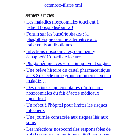
actunoso-filsrss.xml
Derniers articles
•
Les maladies nosocomiales touchent 1
patient hospitalisé sur 20
•
Forum sur les bactériophages : la
phagothérapie comme alternative aux
traitements antibiotiques
•
Infections nosocomiales, comment y
échapper? Conseil de lecture…
•
Phagothérapie: ces virus qui peuvent soigner
•
Une brève histoire du cartel pharmaceutique
au XXe siècle ou le grand commerce avec la
maladie…
•
Des risques supplémentaires d’infections
nosocomiales du fait d’actes médicaux
injustifiés!
•
Un robot à l'hôpital pour limiter les risques
infectieux
•
Une journée consacrée aux risques liés aux
soins
•
Les infections nosocomiales responsables de
3500 décès par an en France: 800 pourraient