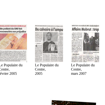
Mon histoire dans la presse
é plusieurs fois relayée par les médias. Morceaux choisis dans la presse é
Le Populaire du
Le Populaire du
Le Populaire du
Centre,
Centre,
Centre,
février 2005
2005
mars 2007
Photos