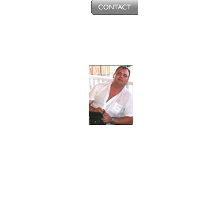
Mon histoire, mon livre
 et toujours un peu rebelle. A l'âge de 18 ans, un terrible accident de cy
je n'ai pas perdu ma fureur de vivre...
ifférence et contre la maladie. J'ai voulu simplement raconter mon histoire
ter une opinion publique qui oublie et des responsables qui ignorent so
Mon livre, pour porter sa parole, attend encore son éditeur.