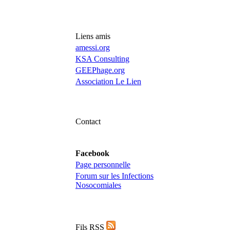
Liens amis
amessi.org
KSA Consulting
GEEPhage.org
Association Le Lien
Contact
mail :
yannick@actunoso.fr
Facebook
Page personnelle
Forum sur les Infections
Nosocomiales
Fils RSS